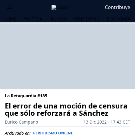
Contribuye
HOME
POLÍTICA
MUNDO
PERIODISMO
ECONOMÍA
La Retaguardia #185
El error de una moción de censura
que sólo reforzará a Sánchez
OS
Eurico Campano
13 Dic 2022 - 17:43 CET
Archivado en:
PERIODISMO ONLINE