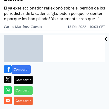
El ya exseleccionador reflexionó sobre el perdón de los
periodistas de la cadena: "¿Lo piden porque lo sienten
o porque los han pillado? Yo claramente creo que..."
Carlos Martínez Cuesta
13 Dic 2022 - 10:03 CET
Archivado en:
EL PARTIDAZO DE COPE
FÚTBOL
IBAI LLANOS
JUAN
Compartir
Compartir
Compartir
Compartir