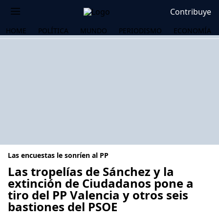
Contribuye
HOME
POLÍTICA
MUNDO
PERIODISMO
ECONOMÍA
Las encuestas le sonríen al PP
Las tropelías de Sánchez y la
extinción de Ciudadanos pone a
tiro del PP Valencia y otros seis
OS
bastiones del PSOE