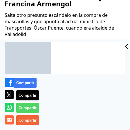
Francina Armengol
Salta otro presunto escándalo en la compra de
mascarillas y que apunta al actual ministro de
Transportes, Óscar Puente, cuando era alcalde de
Valladolid
Juan Velarde
23 Feb 2024 - 09:43 CET
Archivado en:
FRANCINA ARMENGOL
JOSÉ LUIS ÁBALOS
ÓSCAR PU
Compartir
Compartir
Compartir
Compartir