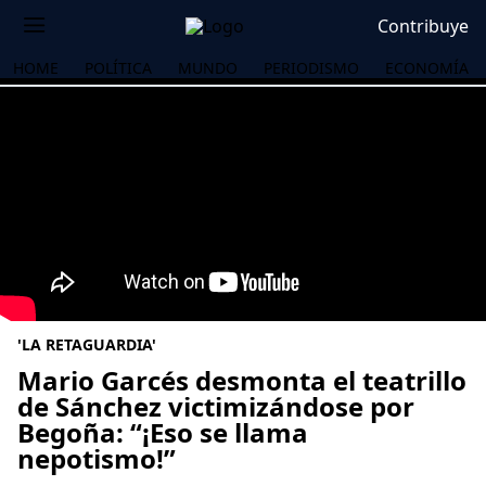
Contribuye
HOME
POLÍTICA
MUNDO
PERIODISMO
ECONOMÍA
'LA RETAGUARDIA'
Mario Garcés desmonta el teatrillo
de Sánchez victimizándose por
Begoña: “¡Eso se llama
OS
nepotismo!”