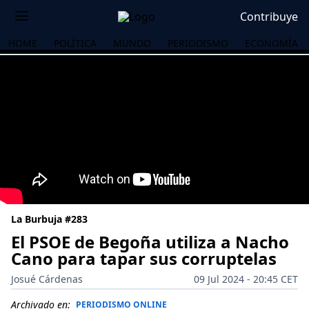
Contribuye
HOME
POLÍTICA
MUNDO
PERIODISMO
ECONOMÍA
La Burbuja #283
El PSOE de Begoña utiliza a Nacho
Cano para tapar sus corruptelas
OS
Josué Cárdenas
09 Jul 2024 - 20:45 CET
Archivado en:
PERIODISMO ONLINE