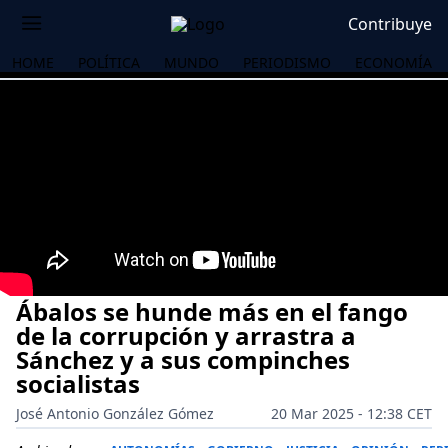
Contribuye
HOME
POLÍTICA
MUNDO
PERIODISMO
ECONOMÍA
Ábalos se hunde más en el fango
de la corrupción y arrastra a
Sánchez y a sus compinches
socialistas
OS
José Antonio González Gómez
20 Mar 2025 - 12:38 CET