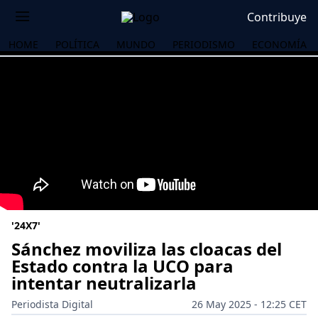
Contribuye
HOME
POLÍTICA
MUNDO
PERIODISMO
ECONOMÍA
'24X7'
Sánchez moviliza las cloacas del
Estado contra la UCO para
intentar neutralizarla
OS
Periodista Digital
26 May 2025 - 12:25 CET