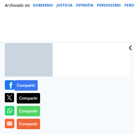
Archivado en:
GOBIERNO
JUSTICIA
OPINIÓN
PERIODISMO
PERI
Compartir
Compartir
Más información
Compartir
Compartir