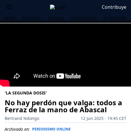
Contribuye
HOME
POLÍTICA
MUNDO
PERIODISMO
ECONOMÍA
'LA SEGUNDA DOSIS'
No hay perdón que valga: todos a
Ferraz de la mano de Abascal
OS
Bertrand Ndongo
12 Jun 2025 - 19:45 CET
Archivado en:
PERIODISMO ONLINE