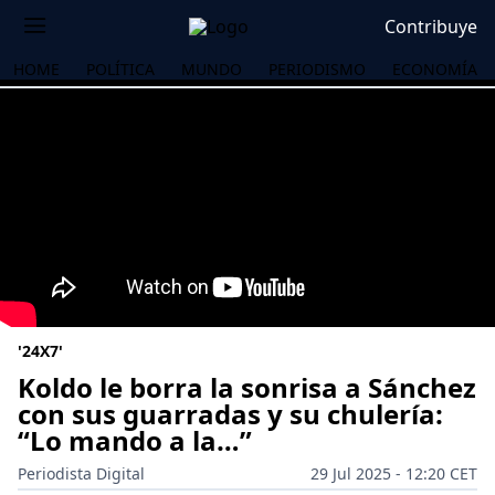
Contribuye
HOME
POLÍTICA
MUNDO
PERIODISMO
ECONOMÍA
'24X7'
Koldo le borra la sonrisa a Sánchez
con sus guarradas y su chulería:
“Lo mando a la…”
OS
Periodista Digital
29 Jul 2025 - 12:20 CET