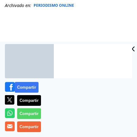
Archivado en:
PERIODISMO ONLINE
Compartir
Compartir
Más información
Compartir
Compartir