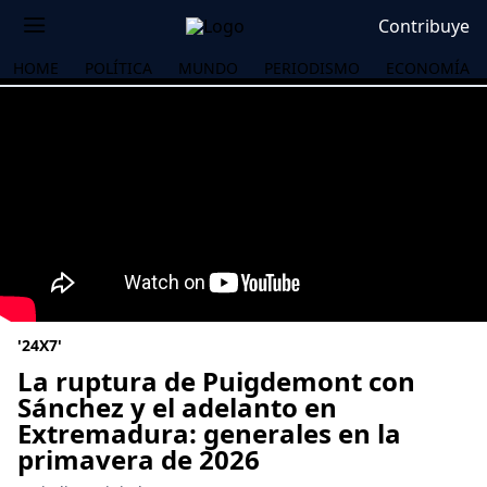
Contribuye
HOME
POLÍTICA
MUNDO
PERIODISMO
ECONOMÍA
'24X7'
La ruptura de Puigdemont con
Sánchez y el adelanto en
Extremadura: generales en la
OS
primavera de 2026