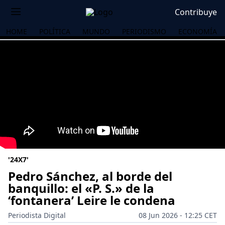
Contribuye
HOME
POLÍTICA
MUNDO
PERIODISMO
ECONOMÍA
'24X7'
Pedro Sánchez, al borde del
banquillo: el «P. S.» de la
‘fontanera’ Leire le condena
OS
Periodista Digital
08 Jun 2026 - 12:25 CET