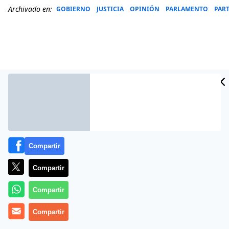
Archivado en:
GOBIERNO
JUSTICIA
OPINIÓN
PARLAMENTO
PAR
Compartir
Compartir
Más información
Compartir
Compartir