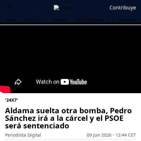
Contribuye
HOME
POLÍTICA
MUNDO
PERIODISMO
ECONOMÍA
'24X7'
Aldama suelta otra bomba, Pedro
Sánchez irá a la cárcel y el PSOE
será sentenciado
OS
Periodista Digital
09 Jun 2026 - 12:44 CET