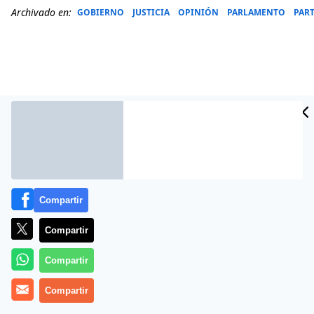
Archivado en:
GOBIERNO
JUSTICIA
OPINIÓN
PARLAMENTO
PAR
Compartir
Compartir
Más información
Compartir
Compartir