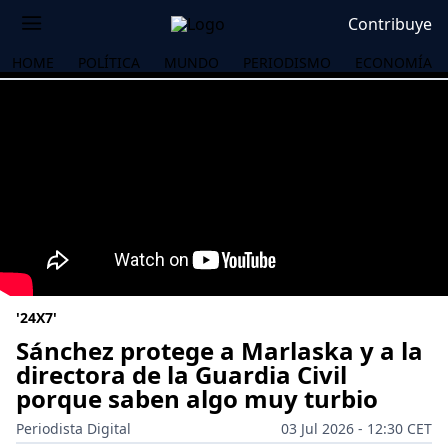
Contribuye
HOME
POLÍTICA
MUNDO
PERIODISMO
ECONOMÍA
'24X7'
Sánchez protege a Marlaska y a la
directora de la Guardia Civil
porque saben algo muy turbio
OS
Periodista Digital
03 Jul 2026 - 12:30 CET