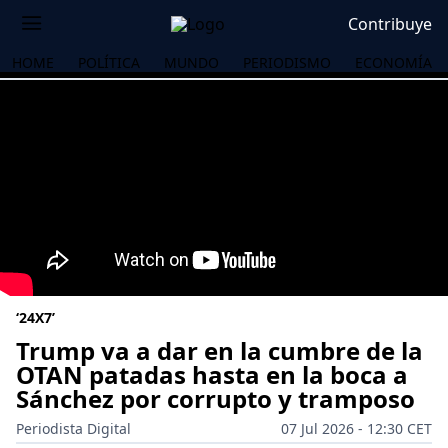
Contribuye
HOME
POLÍTICA
MUNDO
PERIODISMO
ECONOMÍA
‘24X7’
Trump va a dar en la cumbre de la
OTAN patadas hasta en la boca a
Sánchez por corrupto y tramposo
OS
Periodista Digital
07 Jul 2026 - 12:30 CET