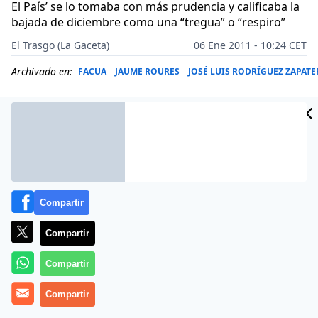
El País’ se lo tomaba con más prudencia y calificaba la
bajada de diciembre como una “tregua” o “respiro”
El Trasgo (La Gaceta)
06 Ene 2011 - 10:24 CET
Archivado en:
FACUA
JAUME ROURES
JOSÉ LUIS RODRÍGUEZ ZAPAT
Compartir
Compartir
Compartir
‘Público’ era la principal excepción respecto a la
Compartir
valoración de las cifras de paro de 2010, que censaban