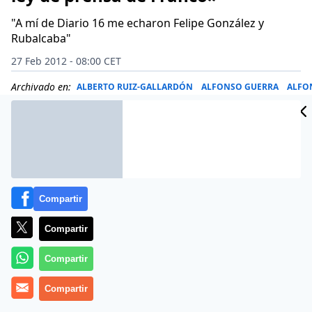
"A mí de Diario 16 me echaron Felipe González y
Rubalcaba"
27 Feb 2012 - 08:00 CET
Archivado en:
ALBERTO RUIZ-GALLARDÓN
ALFONSO GUERRA
ALFO
Compartir
Compartir
Compartir
Compartir
José Luis Gutiérrez (León, 1943) es es uno de los casos