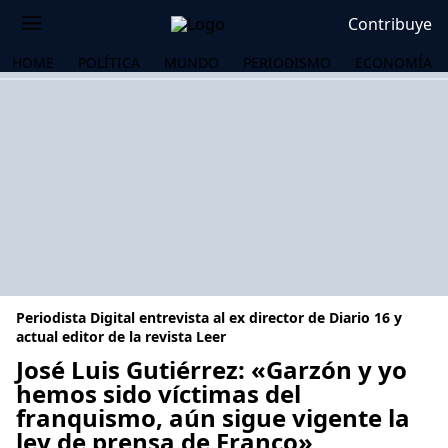
Contribuye
HOME
POLÍTICA
MUNDO
PERIODISMO
ECONOMÍA
Periodista Digital entrevista al ex director de Diario 16 y
actual editor de la revista Leer
José Luis Gutiérrez: «Garzón y yo
hemos sido víctimas del
OS
franquismo, aún sigue vigente la
ley de prensa de Franco»