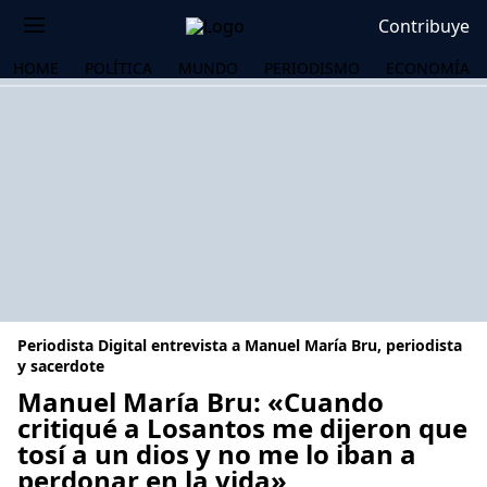
Contribuye
HOME
POLÍTICA
MUNDO
PERIODISMO
ECONOMÍA
Periodista Digital entrevista a Manuel María Bru, periodista
y sacerdote
Manuel María Bru: «Cuando
critiqué a Losantos me dijeron que
OS
tosí a un dios y no me lo iban a
perdonar en la vida»