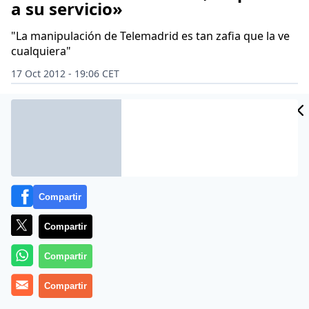
a su servicio»
"La manipulación de Telemadrid es tan zafia que la ve
cualquiera"
17 Oct 2012 - 19:06 CET
Archivado en:
ALBERTO RUIZ-GALLARDÓN
ALFONSO GUERRA
ALFO
Compartir
Compartir
Compartir
Compartir