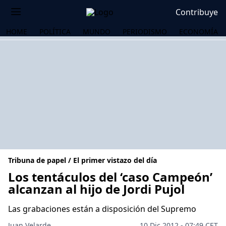
Contribuye
HOME
POLÍTICA
MUNDO
PERIODISMO
ECONOMÍA
Tribuna de papel / El primer vistazo del día
Los tentáculos del ‘caso Campeón’
alcanzan al hijo de Jordi Pujol
OS
Las grabaciones están a disposición del Supremo
Juan Velarde
10 Dic 2012 - 07:49 CET