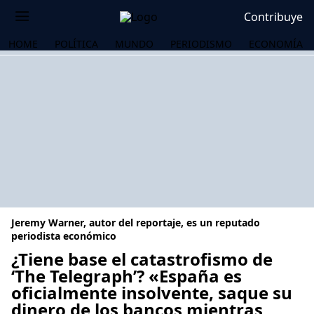
Contribuye
HOME
POLÍTICA
MUNDO
PERIODISMO
ECONOMÍA
Jeremy Warner, autor del reportaje, es un reputado
periodista económico
¿Tiene base el catastrofismo de
‘The Telegraph’? «España es
OS
oficialmente insolvente, saque su
dinero de los bancos mientras