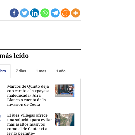
más leído
 hrs
7 días
1 mes
1 año
Marcos de Quinto deja
con careto a la «payasa
maleducada» Afra
Blanco a cuenta de la
invasión de Ceuta
El juez Villegas ofrece
una solución para evitar
más asaltos masivos
como el de Ceuta: «La
ley lo permite»