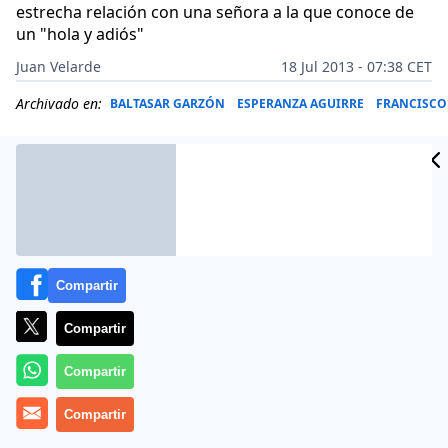
estrecha relación con una señora a la que conoce de
un "hola y adiós"
Juan Velarde
18 Jul 2013 - 07:38 CET
Archivado en:
BALTASAR GARZÓN
ESPERANZA AGUIRRE
FRANCISC
Compartir
Compartir
Compartir
Compartir
Un día más, lo sabemos, hay que volver a referirse a
Luis Bárcenas como el argumento principal en las