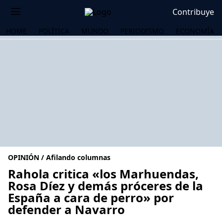
Contribuye
HOME
POLÍTICA
MUNDO
PERIODISMO
ECONOMÍA
OPINIÓN / Afilando columnas
Rahola critica «los Marhuendas,
Rosa Díez y demás próceres de la
España a cara de perro» por
OS
defender a Navarro