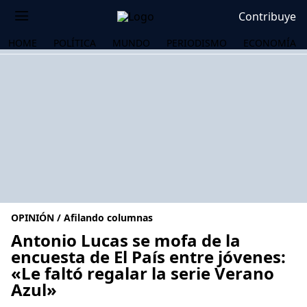
Contribuye
HOME
POLÍTICA
MUNDO
PERIODISMO
ECONOMÍA
OPINIÓN / Afilando columnas
Antonio Lucas se mofa de la
encuesta de El País entre jóvenes:
«Le faltó regalar la serie Verano
OS
Azul»