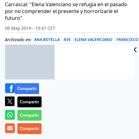
Carrascal: "Elena Valenciano se refugia en el pasado
por no comprender el presente y horrorizarle el
futuro"
06 May 2014 - 10:47 CET
Archivado en:
ANA BOTELLA
AVE
ELENA VALENCIANO
FRANCISCO
Compartir
Compartir
Compartir
Compartir
Los espacios de opinión de la prensa de papel de