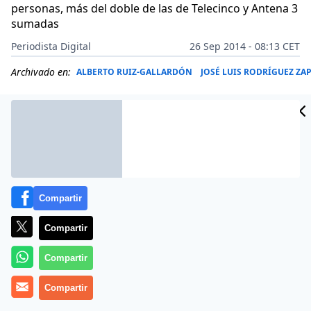
personas, más del doble de las de Telecinco y Antena 3
sumadas
Periodista Digital
26 Sep 2014 - 08:13 CET
Archivado en:
ALBERTO RUIZ-GALLARDÓN
JOSÉ LUIS RODRÍGUEZ ZA
Compartir
Compartir
Compartir
Compartir
En esta semana, en el Gobierno del PP se han
producido dos dimisiones. La primera, la del ministro