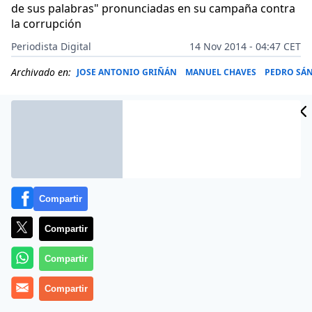
de sus palabras" pronunciadas en su campaña contra
la corrupción
Periodista Digital
14 Nov 2014 - 04:47 CET
Archivado en:
JOSE ANTONIO GRIÑÁN
MANUEL CHAVES
PEDRO SÁ
Compartir
Compartir
Compartir
Compartir
El Mundo, La Razón y ABC instan este 14 de noviembre
de 2014 al secretario general del PSOE, Pedro Sánchez,