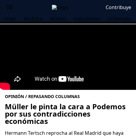
Contribuye
HOME
POLÍTICA
MUNDO
PERIODISMO
ECONOMÍA
OPINIÓN / REPASANDO COLUMNAS
Müller le pinta la cara a Podemos
por sus contradicciones
económicas
OS
Hermann Tertsch reprocha al Real Madrid que haya