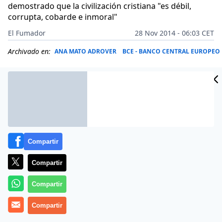
demostrado que la civilización cristiana "es débil,
corrupta, cobarde e inmoral"
El Fumador
28 Nov 2014 - 06:03 CET
Archivado en:
ANA MATO ADROVER
BCE - BANCO CENTRAL EUROPEO
Compartir
Compartir
Compartir
Compartir
Mientras remuevo el café y jugueteo con el mechero
(soy uno de los pocos hombres capaces de hacer dos