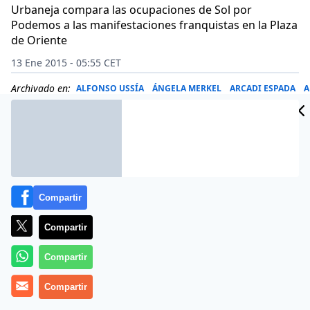
Urbaneja compara las ocupaciones de Sol por
Podemos a las manifestaciones franquistas en la Plaza
de Oriente
13 Ene 2015 - 05:55 CET
Archivado en:
ALFONSO USSÍA
ÁNGELA MERKEL
ARCADI ESPADA
A
Compartir
Compartir
Compartir
Compartir
Si me desayunase con whisky, como Torrente,