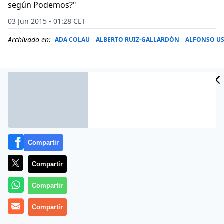
según Podemos?"
03 Jun 2015 - 01:28 CET
Archivado en:
ADA COLAU
ALBERTO RUIZ-GALLARDÓN
ALFONSO US
Compartir
Compartir
Compartir
La prueba de hoy, 3 de junio de 2015, de que los
Compartir
periódicos de papel agonizan la tenemos en que
Salvador Sostres explica su cese en El Mundo por el