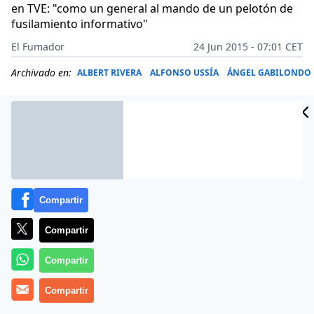
en TVE: "como un general al mando de un pelotón de
fusilamiento informativo"
El Fumador
24 Jun 2015 - 07:01 CET
Archivado en:
ALBERT RIVERA
ALFONSO USSÍA
ÁNGEL GABILONDO
Compartir
Compartir
Compartir
Compartir
Si las encuestas de voto se hiciesen sólo entre los
tertulianos de La Sexta y Cuatro, Podemos sacaría