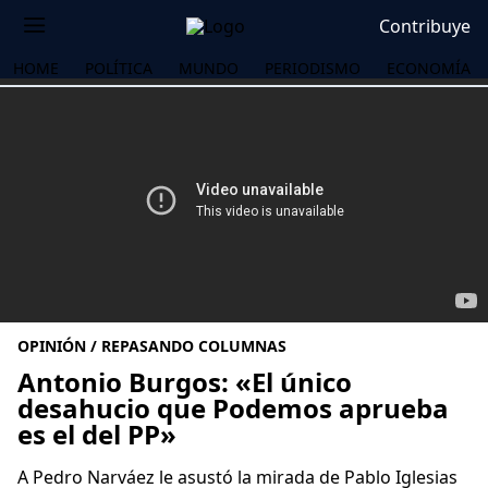
Contribuye
HOME
POLÍTICA
MUNDO
PERIODISMO
ECONOMÍA
OPINIÓN / REPASANDO COLUMNAS
Antonio Burgos: «El único
desahucio que Podemos aprueba
es el del PP»
OS
A Pedro Narváez le asustó la mirada de Pablo Iglesias