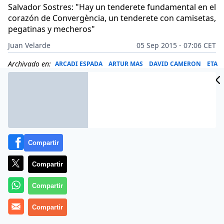
Salvador Sostres: "Hay un tenderete fundamental en el
corazón de Convergència, un tenderete con camisetas,
pegatinas y mecheros"
Juan Velarde
05 Sep 2015 - 07:06 CET
Archivado en:
ARCADI ESPADA
ARTUR MAS
DAVID CAMERON
ETA
Compartir
Compartir
Compartir
Compartir
La estampa del niño sirio hallado cadáver en las costas