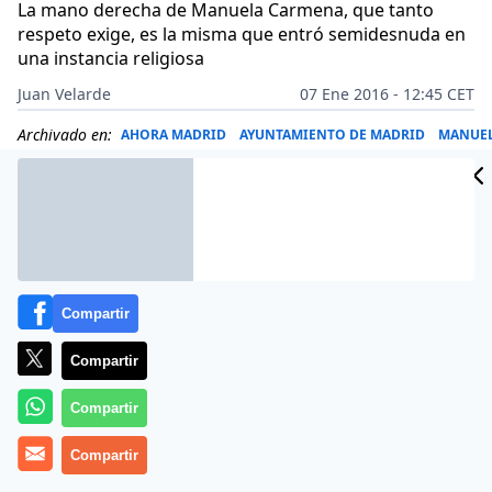
La mano derecha de Manuela Carmena, que tanto
respeto exige, es la misma que entró semidesnuda en
una instancia religiosa
Juan Velarde
07 Ene 2016 - 12:45 CET
Archivado en:
AHORA MADRID
AYUNTAMIENTO DE MADRID
MANUE
Compartir
Compartir
Compartir
Compartir
No tiene memoria y además se jacta de ello. La