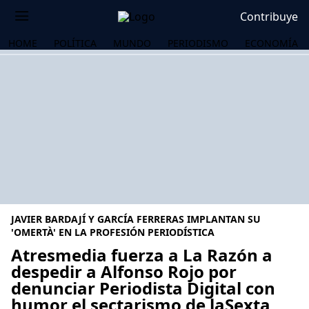
Contribuye
HOME
POLÍTICA
MUNDO
PERIODISMO
ECONOMÍA
JAVIER BARDAJÍ Y GARCÍA FERRERAS IMPLANTAN SU
'OMERTÀ' EN LA PROFESIÓN PERIODÍSTICA
Atresmedia fuerza a La Razón a
despedir a Alfonso Rojo por
OS
denunciar Periodista Digital con
humor el sectarismo de laSexta