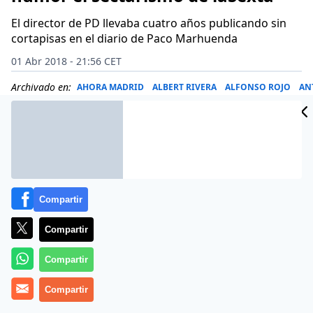
El director de PD llevaba cuatro años publicando sin
cortapisas en el diario de Paco Marhuenda
01 Abr 2018 - 21:56 CET
Archivado en:
AHORA MADRID
ALBERT RIVERA
ALFONSO ROJO
AN
Compartir
Compartir
Compartir
Compartir
El instrumento es la censura y el objetivo, la
‘muerte