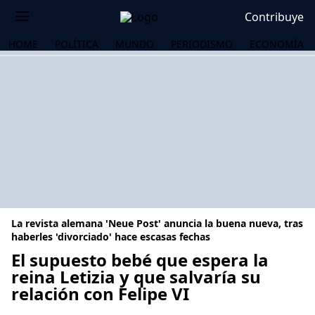
Contribuye
HOME
POLÍTICA
MUNDO
PERIODISMO
ECONOMÍA
La revista alemana 'Neue Post' anuncia la buena nueva, tras
haberles 'divorciado' hace escasas fechas
El supuesto bebé que espera la
reina Letizia y que salvaría su
OS
relación con Felipe VI