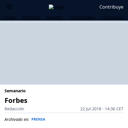
Contribuye
HOME
POLÍTICA
MUNDO
PERIODISMO
ECONOMÍA
Semanario
Forbes
Redacción
22 Jul 2018 - 14:36 CET
OS
Archivado en:
PRENSA