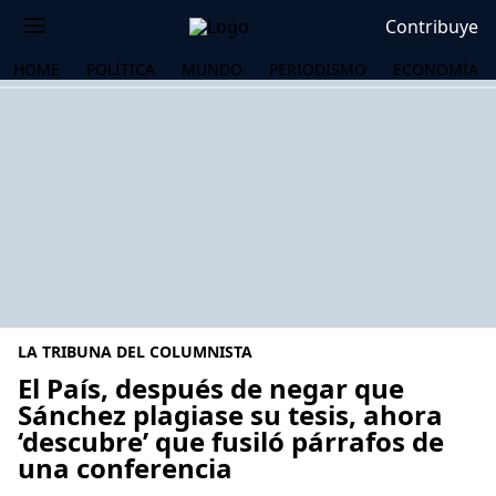
Contribuye
HOME
POLÍTICA
MUNDO
PERIODISMO
ECONOMÍA
LA TRIBUNA DEL COLUMNISTA
El País, después de negar que
Sánchez plagiase su tesis, ahora
‘descubre’ que fusiló párrafos de
OS
una conferencia