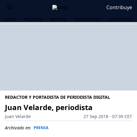
Contribuye
HOME
POLÍTICA
MUNDO
PERIODISMO
ECONOMÍA
REDACTOR Y PORTADISTA DE PERIODISTA DIGITAL
Juan Velarde, periodista
Juan Velarde
27 Sep 2018 - 07:39 CET
OS
Archivado en:
PRENSA