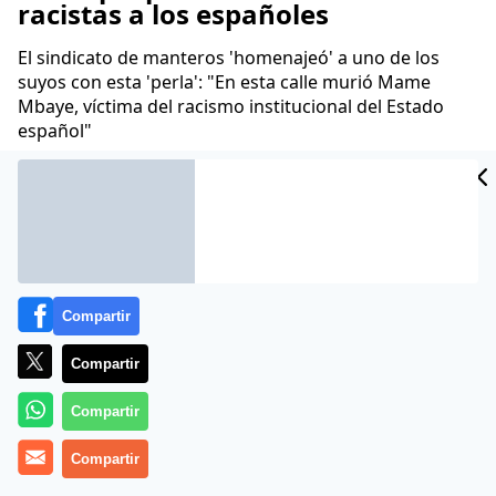
racistas a los españoles
El sindicato de manteros 'homenajeó' a uno de los
suyos con esta 'perla': "En esta calle murió Mame
Mbaye, víctima del racismo institucional del Estado
español"
Juan Velarde
23 Mar 2019 - 07:31 CET
Archivado en:
AYUNTAMIENTO DE MADRID
MANUELA CARMENA
PR
Compartir
Compartir
Compartir
Compartir