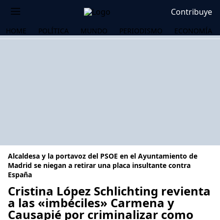
Contribuye
HOME
POLÍTICA
MUNDO
PERIODISMO
ECONOMÍA
Alcaldesa y la portavoz del PSOE en el Ayuntamiento de
Madrid se niegan a retirar una placa insultante contra
España
Cristina López Schlichting revienta
OS
a las «imbéciles» Carmena y
Causapié por criminalizar como