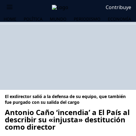
Contribuye
HOME
POLÍTICA
MUNDO
PERIODISMO
ECONOMÍA
El exdirector salió a la defensa de su equipo, que también
fue purgado con su salida del cargo
Antonio Caño ‘incendia’ a El País al
describir su «injusta» destitución
OS
como director