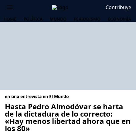
Contribuye
HOME
POLÍTICA
MUNDO
PERIODISMO
ECONOMÍA
en una entrevista en El Mundo
Hasta Pedro Almodóvar se harta
de la dictadura de lo correcto:
«Hay menos libertad ahora que en
OS
los 80»