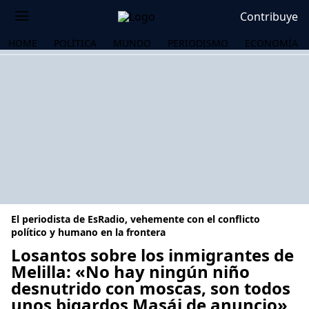
Contribuye
HOME
POLÍTICA
MUNDO
PERIODISMO
ECONOMÍA
El periodista de EsRadio, vehemente con el conflicto
político y humano en la frontera
Losantos sobre los inmigrantes de
Melilla: «No hay ningún niño
OS
desnutrido con moscas, son todos
unos bigardos Masái de anuncio»