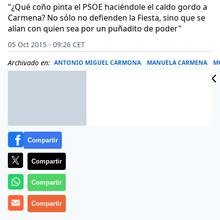
"¿Qué coño pinta el PSOE haciéndole el caldo gordo a
Carmena? No sólo no defienden la Fiesta, sino que se
alían con quien sea por un puñadito de poder"
05 Oct 2015 - 09:26 CET
Archivado en:
ANTONIO MIGUEL CARMONA
MANUELA CARMENA
M
Compartir
Compartir
Compartir
Compartir
Ha mordido la presa y no está dispuesto a soltarla–