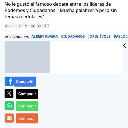
No le gustó el famoso debate entre los líderes de
Podemos y Ciudadanos: "Mucha palabrería pero sin
temas medulares"
20 Oct 2015 - 08:39 CET
Archivado en:
ALBERT RIVERA
CIUDADANOS
JORDI ÉVOLE
PABLO I
Compartir
Compartir
Compartir
Compartir
Aún retumban los ecos, a nivel mediático, del cara a