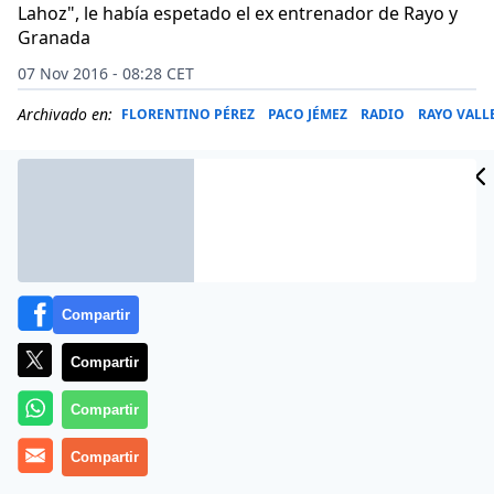
Lahoz", le había espetado el ex entrenador de Rayo y
Granada
07 Nov 2016 - 08:28 CET
Archivado en:
FLORENTINO PÉREZ
PACO JÉMEZ
RADIO
RAYO VAL
Compartir
Compartir
Compartir
Compartir
Bronca en las ondas dominicales. El ex entrenador del
Rayo Vallecano y el Granada, Paco Jémez, y el ex