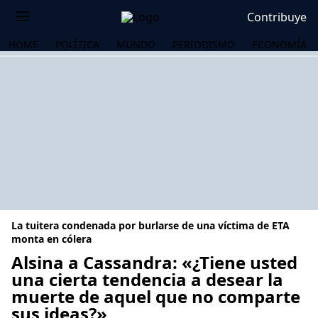
Contribuye
HOME
POLÍTICA
MUNDO
PERIODISMO
ECONOMÍA
La tuitera condenada por burlarse de una víctima de ETA
monta en cólera
Alsina a Cassandra: «¿Tiene usted
una cierta tendencia a desear la
OS
muerte de aquel que no comparte
sus ideas?»