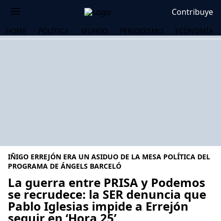
Contribuye
HOME
POLÍTICA
MUNDO
PERIODISMO
ECONOMÍA
IÑIGO ERREJÓN ERA UN ASIDUO DE LA MESA POLÍTICA DEL
PROGRAMA DE ÁNGELS BARCELÓ
La guerra entre PRISA y Podemos
se recrudece: la SER denuncia que
OS
Pablo Iglesias impide a Errejón
seguir en ‘Hora 25’