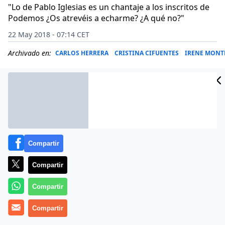
"Lo de Pablo Iglesias es un chantaje a los inscritos de
Podemos ¿Os atrevéis a echarme? ¿A qué no?"
22 May 2018 - 07:14 CET
Archivado en:
CARLOS HERRERA
CRISTINA CIFUENTES
IRENE MONT
Compartir
Compartir
Compartir
Compartir
Sin que se les caiga la cara de vergüenza, el secretario
general de Podemos,
Pablo Iglesias
, y la
portavoza