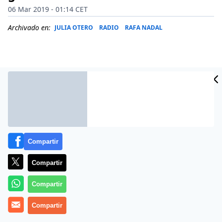
06 Mar 2019 - 01:14 CET
Archivado en:
JULIA OTERO
RADIO
RAFA NADAL
Compartir
Compartir
Más información
Compartir
Compartir