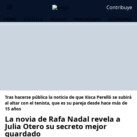
Contribuye
HOME
POLÍTICA
MUNDO
PERIODISMO
ECONOMÍA
Tras hacerse pública la noticia de que Xisca Perelló se subirá
al altar con el tenista, que es su pareja desde hace más de
15 años
La novia de Rafa Nadal revela a
OS
Julia Otero su secreto mejor
guardado