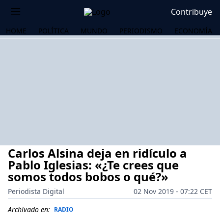
Contribuye
HOME
POLÍTICA
MUNDO
PERIODISMO
ECONOMÍA
Carlos Alsina deja en ridículo a
Pablo Iglesias: «¿Te crees que
somos todos bobos o qué?»
Periodista Digital
02 Nov 2019 - 07:22 CET
OS
Archivado en:
RADIO